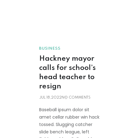
BUSINESS
Hackney mayor
calls for school’s
head teacher to
resign
JUL 18,2022
NO COMMENTS
Baseball ipsum dolor sit
amet cellar rubber win hack
tossed. Slugging catcher
slide bench league, left